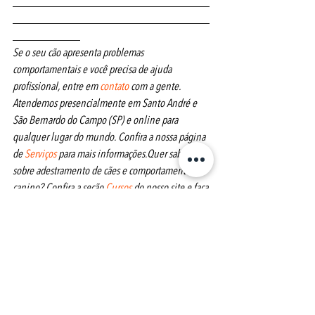
___________________________________
___________________________________
____________ 
Se o seu cão apresenta problemas 
comportamentais e você precisa de ajuda 
profissional, entre em 
contato
 com a gente. 
Atendemos presencialmente em Santo André e 
São Bernardo do Campo (SP) e online para 
qualquer lugar do mundo. Confira a nossa página 
de 
Serviços
 para mais informações.Quer saber mais 
sobre adestramento de cães e comportamento 
canino? Confira a seção 
Cursos
 do nosso site e faça 
a sua matrícula. Os cursos são online, com 
certificado, com suporte online integral realizado 
por um especialista em comportamento canino, e 
são teóricos (texto, imagens e infográficos), de 
forma que você pode ler e consultar conforme a 
sua disponibilidade.
Tags: