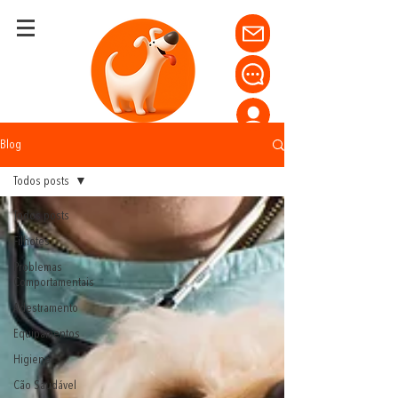
Blog
Todos posts
Todos posts
Filhotes
Problemas
Comportamentais
Adestramento
Equipamentos
Higiene
Cão Saudável