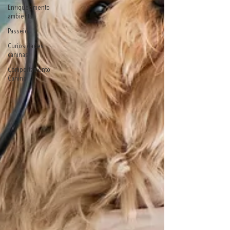
Enriquecimento
ambiental
Passeio
Curiosidades
caninas
Comportamento
Canino