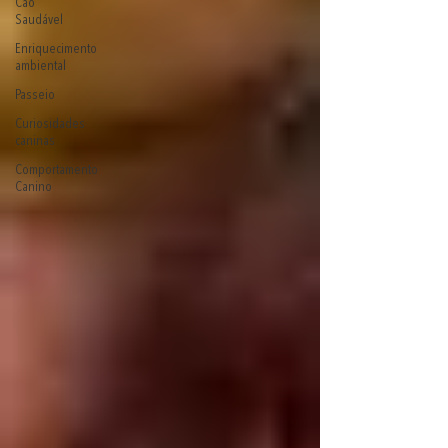
Cão
Saudável
Enriquecimento
ambiental
Passeio
Curiosidades
caninas
Comportamento
Canino