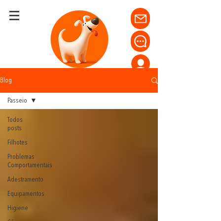
Blog
Passeio
Todos
posts
Filhotes
Problemas
Comportamentais
Adestramento
Equipamentos
Higiene