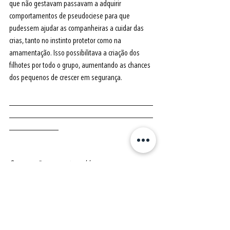
que não gestavam passavam a adquirir 
comportamentos de pseudociese para que 
pudessem ajudar as companheiras a cuidar das 
crias, tanto no instinto protetor como na 
amamentação. Isso possibilitava a criação dos 
filhotes por todo o grupo, aumentando as chances 
dos pequenos de crescer em segurança.
___________________________________
___________________________________
____________ 
Se o seu cão apresenta problemas 
comportamentais e você precisa de ajuda 
profissional, entre em 
contato
 com a gente. 
Atendemos presencialmente em Santo André e 
São Bernardo do Campo (SP) e online para 
qualquer lugar do mundo. Confira a nossa página 