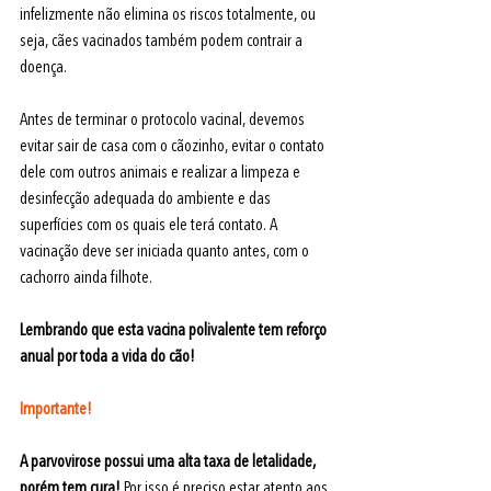
infelizmente não elimina os riscos totalmente, ou 
seja, cães vacinados também podem contrair a 
doença.
Antes de terminar o protocolo vacinal, devemos 
evitar sair de casa com o cãozinho, evitar o contato 
dele com outros animais e realizar a limpeza e 
desinfecção adequada do ambiente e das 
superfícies com os quais ele terá contato. A 
vacinação deve ser iniciada quanto antes, com o 
cachorro ainda filhote. 
Lembrando que esta vacina polivalente tem reforço 
anual por toda a vida do cão!
Importante!
A parvovirose possui uma alta taxa de letalidade, 
porém tem cura!
Por isso é preciso estar atento aos 