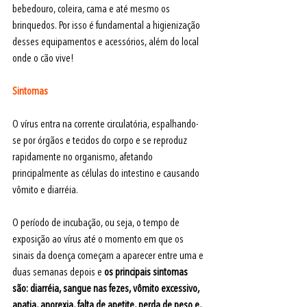
bebedouro, coleira, cama e até mesmo os 
brinquedos. Por isso é fundamental a higienização 
desses equipamentos e acessórios, além do local 
onde o cão vive!
Sintomas
O vírus entra na corrente circulatória, espalhando-
se por órgãos e tecidos do corpo e se reproduz 
rapidamente no organismo, afetando 
principalmente as células do intestino e causando 
vômito e diarréia.
O período de incubação, ou seja, o tempo de 
exposição ao vírus até o momento em que os 
sinais da doença começam a aparecer 
entre uma e 
duas semanas depois e 
os principais sintomas 
são: diarréia, sangue nas fezes, vômito excessivo, 
apatia, anorexia, falta de apetite, perda de peso e, 