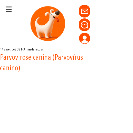
14 de set. de 2021
3 min de leitura
Parvovirose canina (Parvovírus
canino)