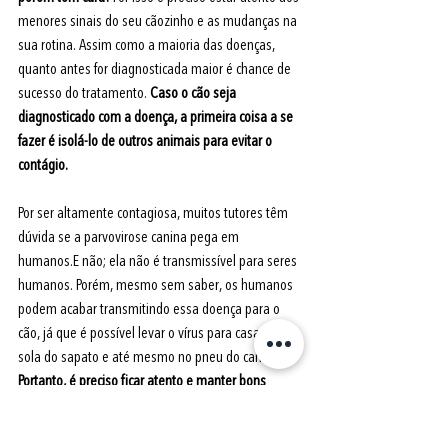
menores sinais do seu cãozinho e as mudanças na 
sua rotina. Assim como a maioria das doenças, 
quanto antes for diagnosticada maior é chance de 
sucesso do tratamento. 
Caso o cão seja 
diagnosticado com a doença, a primeira coisa a se 
fazer é isolá-lo de outros animais para evitar o 
contágio.
Por ser altamente contagiosa, muitos tutores têm 
dúvida se a parvovirose canina pega em 
humanos.E não; ela não é transmissível para seres 
humanos. Porém, mesmo sem saber, os humanos 
podem acabar transmitindo essa doença para o 
cão, já que é possível levar o vírus para casa na 
sola do sapato e até mesmo no pneu do carro. 
Portanto, é preciso ficar atento e manter bons 
hábitos de higiene para não acabar levando a 
doença para dentro de casa!