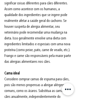
significar coisas diferentes para cães diferentes. 
Assim como acontece com os humanos, a 
qualidade dos ingredientes que se ingere pode 
realmente afetar a saúde geral do cachorro. Se 
houver suspeita de alergia alimentar, seu 
veterinário pode recomendar uma mudança na 
dieta. Isso geralmente envolve uma dieta com 
ingredientes limitados e especiais com uma nova 
proteína (como peixe, pato, carne de veado, etc.). 
Frango e carne são responsáveis pela maior parte 
das alergias alimentares nos cães. 
Cama ideal 
Considere comprar camas de espuma para cães, 
pois são menos propensas a abrigar alérgenos 
comuns, como os ácaros. Substitua as camas dos 
cães anualmente, independentemente do 
material. Em caso de alergia ambiental, lave as 
colchas dos cães semanalmente com um 