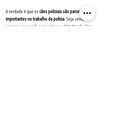
A verdade é que os 
cães policiais são parceiros 
importantes no trabalho da polícia
. Seja sendo 
agressivos quando necessário ou detectando algo 
perigoso, 
eles ajudam no combate à criminalidade 
e auxiliam na segurança do próprio policial e de 
todas as pessoas ao redor
.
É importante destacar 
que quando já está 
trabalhando, no geral,
 o cão intercala períodos de 
descanso e trabalho de 50 minutos cada, para não 
se cansar.
 Além disso, 
eles também se aposentam
depois de uma determinada idade e, quando isso 
acontece, 
é comum que sejam adotados pelos 
policiais com quem trabalharam
, dando 
continuidade na relação que foi construída em 
anos de parceria.
___________________________________