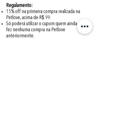
Regulamento:
15% off na primeira compra realizada na
Petlove, acima de R$ 99.
Só poderá utilizar o cupom quem ainda não
fez nenhuma compra na Petlove
anteriormente.
São oferecidos 10 cupons de desconto por
mês, não cumulativos.
SP Pets
– Use o código
3480
no momento da
contratação.
Acesse
www.sppets.com.br
e solicite um
orçamento.