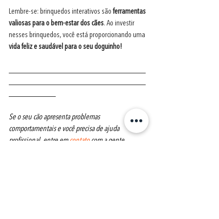
Lembre-se: brinquedos interativos são
 ferramentas 
valiosas para o bem-estar dos cães
. Ao investir 
nesses brinquedos, você está proporcionando uma 
vida feliz e saudável para o seu doguinho!
___________________________________
___________________________________
____________ 
Se o seu cão apresenta problemas 
comportamentais e você precisa de ajuda 
profissional, entre em 
contato
 com a gente. 
Atendemos presencialmente em Santo André e 
São Bernardo do Campo (SP) e online para 
qualquer lugar do mundo. Confira a nossa página 
de 
Serviços
 para mais informações. Quer saber 
mais sobre adestramento de cães e 
comportamento canino? Confira a seção 
Cursos
 do 